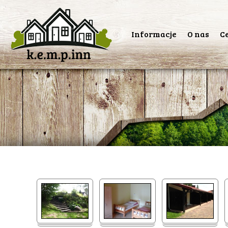
Przeskocz
Informacje
O nas
C
do
treści