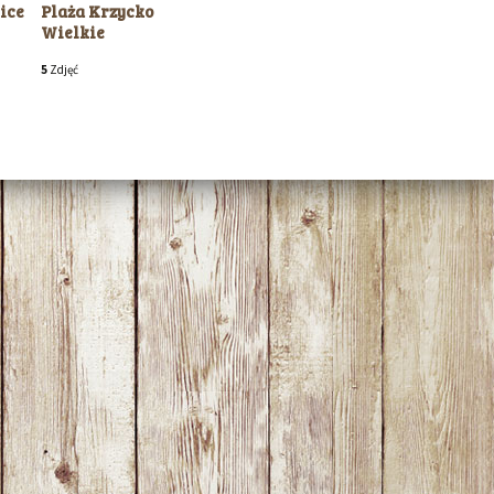
ice
Plaża Krzycko
Wielkie
5
Zdjęć