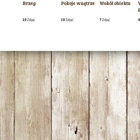
Brzeg
Pokoje wnętrze
Wokół obiektu
10
Zdjęć
10
Zdjęć
7
Zdjęć
4