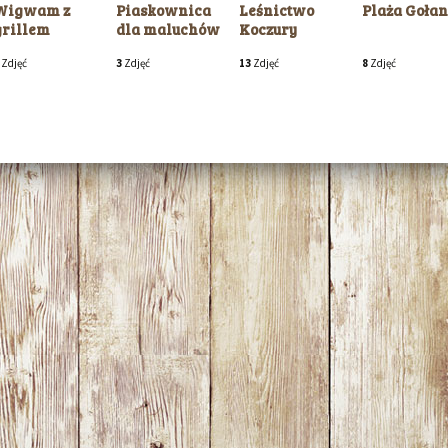
Wigwam z
Piaskownica
Leśnictwo
Plaża Gołan
grillem
dla maluchów
Koczury
Zdjęć
3
Zdjęć
13
Zdjęć
8
Zdjęć