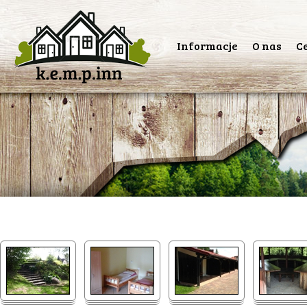
Przeskocz
Informacje
O nas
C
do
treści