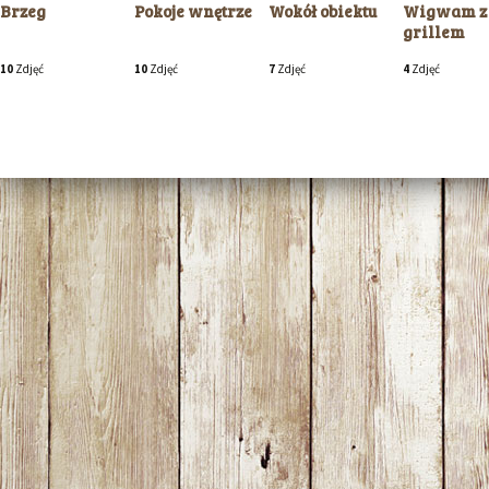
Brzeg
Pokoje wnętrze
Wokół obiektu
Wigwam z
grillem
10
Zdjęć
10
Zdjęć
7
Zdjęć
4
Zdjęć